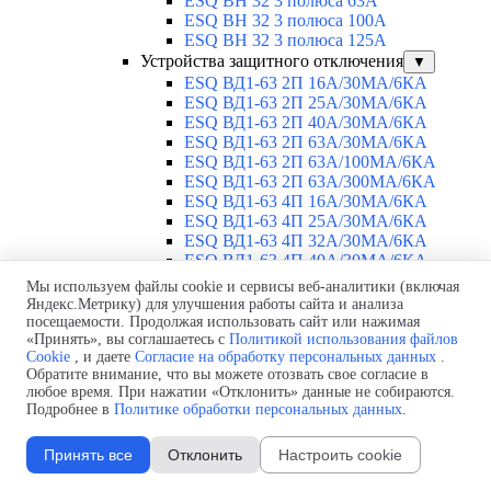
ESQ ВН 32 3 полюса 63А
ESQ ВН 32 3 полюса 100А
ESQ ВН 32 3 полюса 125А
Устройства защитного отключения
▼
ESQ ВД1-63 2П 16А/30МА/6КА
ESQ ВД1-63 2П 25А/30МА/6КА
ESQ ВД1-63 2П 40А/30МА/6КА
ESQ ВД1-63 2П 63А/30МА/6КА
ESQ ВД1-63 2П 63А/100МА/6КА
ESQ ВД1-63 2П 63А/300МА/6КА
ESQ ВД1-63 4П 16А/30МА/6КА
ESQ ВД1-63 4П 25А/30МА/6КА
ESQ ВД1-63 4П 32А/30МА/6КА
ESQ ВД1-63 4П 40А/30МА/6КА
ESQ ВД1-63 4П 63А/30МА/6КА
Мы используем файлы cookie и сервисы веб-аналитики (включая
ESQ ВД1-63 4П 63А/300МА/6КА
Яндекс.Метрику) для улучшения работы сайта и анализа
ESQ ВД1-63 4П 100А/300МА/6КА
посещаемости. Продолжая использовать сайт или нажимая
ESQ ВД1-63 4П 63А/100MA/6КА
«Принять», вы соглашаетесь с
Политикой использования файлов
Cookie
, и даете
Согласие на обработку персональных данных
.
ESQ ВД1-63 M 2П 25А/30МА/6КА
Обратите внимание, что вы можете отозвать свое согласие в
ESQ ВД1-63 M 2П 40А/30МА/6КА
любое время. При нажатии «Отклонить» данные не собираются.
ESQ ВД1-63 M 2П 63А/300МА/6КА
Подробнее в
Политике обработки персональных данных
.
Автоматические выключатели
▼
ESQ ВА 47-29 1П 2А
Принять все
Отклонить
Настроить cookie
ESQ ВА 47-29 1П 3А
ESQ ВА 47-29 1П 4А