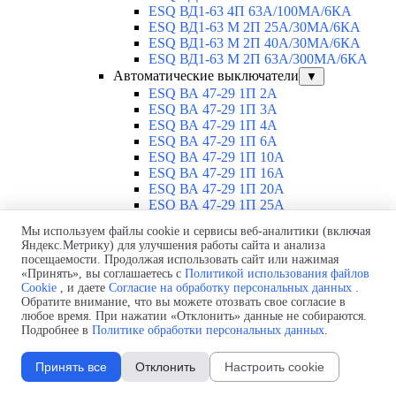
ESQ ВД1-63 4П 63А/100MA/6КА
ESQ ВД1-63 M 2П 25А/30МА/6КА
ESQ ВД1-63 M 2П 40А/30МА/6КА
ESQ ВД1-63 M 2П 63А/300МА/6КА
Автоматические выключатели
▼
ESQ ВА 47-29 1П 2А
ESQ ВА 47-29 1П 3А
ESQ ВА 47-29 1П 4А
ESQ ВА 47-29 1П 6А
ESQ ВА 47-29 1П 10А
ESQ ВА 47-29 1П 16А
ESQ ВА 47-29 1П 20А
ESQ ВА 47-29 1П 25А
ESQ ВА 47-29 1П 32А
Мы используем файлы cookie и сервисы веб-аналитики (включая
ESQ ВА 47-29 1П 40А
Яндекс.Метрику) для улучшения работы сайта и анализа
ESQ ВА 47-29 1П 50А
посещаемости. Продолжая использовать сайт или нажимая
ESQ ВА 47-29 1П 63А
«Принять», вы соглашаетесь с
Политикой использования файлов
ESQ ВА 47-29 2П 1А
Cookie
, и даете
Согласие на обработку персональных данных
.
ESQ ВА 47-29 2П 2А
Обратите внимание, что вы можете отозвать свое согласие в
ESQ ВА 47-29 2П 3А
любое время. При нажатии «Отклонить» данные не собираются.
Подробнее в
Политике обработки персональных данных
.
ESQ ВА 47-29 2П 4А
ESQ ВА 47-29 2П 6А
ESQ ВА 47-29 2П 10А
Принять все
Отклонить
Настроить cookie
ESQ ВА 47-29 2П 16А
ESQ ВА 47-29 2П 20А