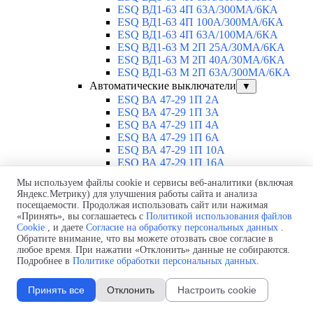
ESQ ВД1-63 4П 63А/300МА/6КА
ESQ ВД1-63 4П 100А/300МА/6КА
ESQ ВД1-63 4П 63А/100MA/6КА
ESQ ВД1-63 M 2П 25А/30МА/6КА
ESQ ВД1-63 M 2П 40А/30МА/6КА
ESQ ВД1-63 M 2П 63А/300МА/6КА
Автоматические выключатели
▼
ESQ ВА 47-29 1П 2А
ESQ ВА 47-29 1П 3А
ESQ ВА 47-29 1П 4А
ESQ ВА 47-29 1П 6А
ESQ ВА 47-29 1П 10А
ESQ ВА 47-29 1П 16А
ESQ ВА 47-29 1П 20А
Мы используем файлы cookie и сервисы веб-аналитики (включая
ESQ ВА 47-29 1П 25А
Яндекс.Метрику) для улучшения работы сайта и анализа
ESQ ВА 47-29 1П 32А
посещаемости. Продолжая использовать сайт или нажимая
ESQ ВА 47-29 1П 40А
«Принять», вы соглашаетесь с
Политикой использования файлов
ESQ ВА 47-29 1П 50А
Cookie
, и даете
Согласие на обработку персональных данных
.
ESQ ВА 47-29 1П 63А
Обратите внимание, что вы можете отозвать свое согласие в
любое время. При нажатии «Отклонить» данные не собираются.
ESQ ВА 47-29 2П 1А
Подробнее в
Политике обработки персональных данных
.
ESQ ВА 47-29 2П 2А
ESQ ВА 47-29 2П 3А
ESQ ВА 47-29 2П 4А
Принять все
Отклонить
Настроить cookie
ESQ ВА 47-29 2П 6А