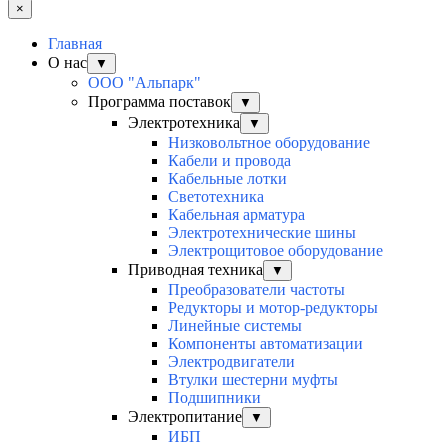
×
Главная
О нас
▼
ООО "Альпарк"
Программа поставок
▼
Электротехника
▼
Низковольтное оборудование
Кабели и провода
Кабельные лотки
Светотехника
Кабельная арматура
Электротехнические шины
Электрощитовое оборудование
Приводная техника
▼
Преобразователи частоты
Редукторы и мотор-редукторы
Линейные системы
Компоненты автоматизации
Электродвигатели
Втулки шестерни муфты
Подшипники
Электропитание
▼
ИБП