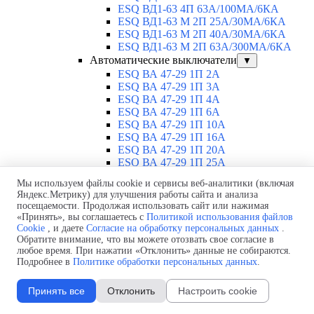
ESQ ВД1-63 4П 63А/100MA/6КА
ESQ ВД1-63 M 2П 25А/30МА/6КА
ESQ ВД1-63 M 2П 40А/30МА/6КА
ESQ ВД1-63 M 2П 63А/300МА/6КА
Автоматические выключатели
▼
ESQ ВА 47-29 1П 2А
ESQ ВА 47-29 1П 3А
ESQ ВА 47-29 1П 4А
ESQ ВА 47-29 1П 6А
ESQ ВА 47-29 1П 10А
ESQ ВА 47-29 1П 16А
ESQ ВА 47-29 1П 20А
ESQ ВА 47-29 1П 25А
ESQ ВА 47-29 1П 32А
Мы используем файлы cookie и сервисы веб-аналитики (включая
ESQ ВА 47-29 1П 40А
Яндекс.Метрику) для улучшения работы сайта и анализа
ESQ ВА 47-29 1П 50А
посещаемости. Продолжая использовать сайт или нажимая
ESQ ВА 47-29 1П 63А
«Принять», вы соглашаетесь с
Политикой использования файлов
ESQ ВА 47-29 2П 1А
Cookie
, и даете
Согласие на обработку персональных данных
.
ESQ ВА 47-29 2П 2А
Обратите внимание, что вы можете отозвать свое согласие в
ESQ ВА 47-29 2П 3А
любое время. При нажатии «Отклонить» данные не собираются.
Подробнее в
Политике обработки персональных данных
.
ESQ ВА 47-29 2П 4А
ESQ ВА 47-29 2П 6А
ESQ ВА 47-29 2П 10А
Принять все
Отклонить
Настроить cookie
ESQ ВА 47-29 2П 16А
ESQ ВА 47-29 2П 20А