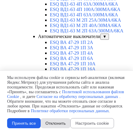
ESQ ВД1-63 4П 63А/300МА/6КА
ESQ ВД1-63 4П 100А/300МА/6КА
ESQ ВД1-63 4П 63А/100MA/6КА
ESQ ВД1-63 M 2П 25А/30МА/6КА
ESQ ВД1-63 M 2П 40А/30МА/6КА
ESQ ВД1-63 M 2П 63А/300МА/6КА
Автоматические выключатели
▼
ESQ ВА 47-29 1П 2А
ESQ ВА 47-29 1П 3А
ESQ ВА 47-29 1П 4А
ESQ ВА 47-29 1П 6А
ESQ ВА 47-29 1П 10А
ESQ ВА 47-29 1П 16А
ESQ ВА 47-29 1П 20А
Мы используем файлы cookie и сервисы веб-аналитики (включая
ESQ ВА 47-29 1П 25А
Яндекс.Метрику) для улучшения работы сайта и анализа
ESQ ВА 47-29 1П 32А
посещаемости. Продолжая использовать сайт или нажимая
ESQ ВА 47-29 1П 40А
«Принять», вы соглашаетесь с
Политикой использования файлов
ESQ ВА 47-29 1П 50А
Cookie
, и даете
Согласие на обработку персональных данных
.
ESQ ВА 47-29 1П 63А
Обратите внимание, что вы можете отозвать свое согласие в
любое время. При нажатии «Отклонить» данные не собираются.
ESQ ВА 47-29 2П 1А
Подробнее в
Политике обработки персональных данных
.
ESQ ВА 47-29 2П 2А
ESQ ВА 47-29 2П 3А
ESQ ВА 47-29 2П 4А
Принять все
Отклонить
Настроить cookie
ESQ ВА 47-29 2П 6А