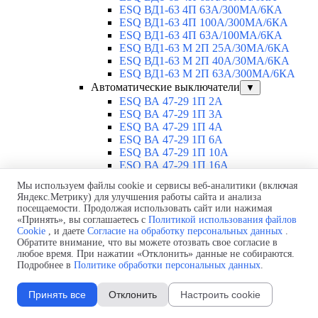
ESQ ВД1-63 4П 63А/300МА/6КА
ESQ ВД1-63 4П 100А/300МА/6КА
ESQ ВД1-63 4П 63А/100MA/6КА
ESQ ВД1-63 M 2П 25А/30МА/6КА
ESQ ВД1-63 M 2П 40А/30МА/6КА
ESQ ВД1-63 M 2П 63А/300МА/6КА
Автоматические выключатели
▼
ESQ ВА 47-29 1П 2А
ESQ ВА 47-29 1П 3А
ESQ ВА 47-29 1П 4А
ESQ ВА 47-29 1П 6А
ESQ ВА 47-29 1П 10А
ESQ ВА 47-29 1П 16А
ESQ ВА 47-29 1П 20А
Мы используем файлы cookie и сервисы веб-аналитики (включая
ESQ ВА 47-29 1П 25А
Яндекс.Метрику) для улучшения работы сайта и анализа
ESQ ВА 47-29 1П 32А
посещаемости. Продолжая использовать сайт или нажимая
ESQ ВА 47-29 1П 40А
«Принять», вы соглашаетесь с
Политикой использования файлов
ESQ ВА 47-29 1П 50А
Cookie
, и даете
Согласие на обработку персональных данных
.
ESQ ВА 47-29 1П 63А
Обратите внимание, что вы можете отозвать свое согласие в
любое время. При нажатии «Отклонить» данные не собираются.
ESQ ВА 47-29 2П 1А
Подробнее в
Политике обработки персональных данных
.
ESQ ВА 47-29 2П 2А
ESQ ВА 47-29 2П 3А
ESQ ВА 47-29 2П 4А
Принять все
Отклонить
Настроить cookie
ESQ ВА 47-29 2П 6А