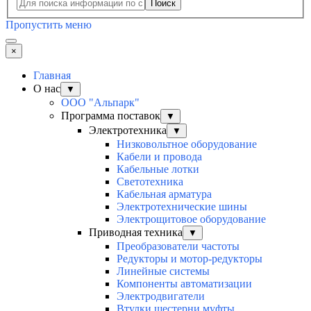
Поиск
Пропустить меню
×
Главная
О нас
▼
ООО "Альпарк"
Программа поставок
▼
Электротехника
▼
Низковольтное оборудование
Кабели и провода
Кабельные лотки
Светотехника
Кабельная арматура
Электротехнические шины
Электрощитовое оборудование
Приводная техника
▼
Преобразователи частоты
Редукторы и мотор-редукторы
Линейные системы
Компоненты автоматизации
Электродвигатели
Втулки шестерни муфты