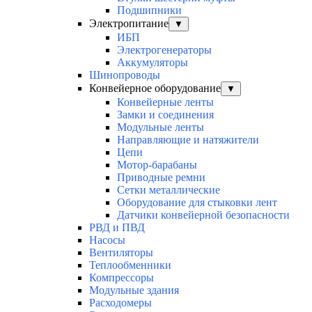
Подшипники
Электропитание
▼
ИБП
Электрогенераторы
Аккумуляторы
Шинопроводы
Конвейерное оборудование
▼
Конвейерные ленты
Замки и соединения
Модульные ленты
Направляющие и натяжители
Цепи
Мотор-барабаны
Приводные ремни
Сетки металлические
Оборудование для стыковки лент
Датчики конвейерной безопасности
РВД и ПВД
Насосы
Вентиляторы
Теплообменники
Компрессоры
Модульные здания
Расходомеры