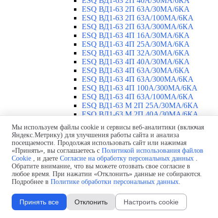
ESQ ВД1-63 2П 40А/30МА/6КА
ESQ ВД1-63 2П 63А/30МА/6КА
ESQ ВД1-63 2П 63А/100МА/6КА
ESQ ВД1-63 2П 63А/300МА/6КА
ESQ ВД1-63 4П 16А/30МА/6КА
ESQ ВД1-63 4П 25А/30МА/6КА
ESQ ВД1-63 4П 32А/30МА/6КА
ESQ ВД1-63 4П 40А/30МА/6КА
ESQ ВД1-63 4П 63А/30МА/6КА
ESQ ВД1-63 4П 63А/300МА/6КА
ESQ ВД1-63 4П 100А/300МА/6КА
ESQ ВД1-63 4П 63А/100MA/6КА
ESQ ВД1-63 M 2П 25А/30МА/6КА
ESQ ВД1-63 M 2П 40А/30МА/6КА
ESQ ВД1-63 M 2П 63А/300МА/6КА
Мы используем файлы cookie и сервисы веб-аналитики (включая
Автоматические выключатели
▼
Яндекс.Метрику) для улучшения работы сайта и анализа
ESQ ВА 47-29 1П 2А
посещаемости. Продолжая использовать сайт или нажимая
ESQ ВА 47-29 1П 3А
«Принять», вы соглашаетесь с
Политикой использования файлов
Cookie
, и даете
Согласие на обработку персональных данных
.
ESQ ВА 47-29 1П 4А
Обратите внимание, что вы можете отозвать свое согласие в
ESQ ВА 47-29 1П 6А
любое время. При нажатии «Отклонить» данные не собираются.
ESQ ВА 47-29 1П 10А
Подробнее в
Политике обработки персональных данных
.
ESQ ВА 47-29 1П 16А
ESQ ВА 47-29 1П 20А
Принять все
Отклонить
Настроить cookie
ESQ ВА 47-29 1П 25А
ESQ ВА 47-29 1П 32А