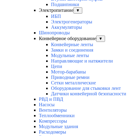
Подшипники
Электропитание
▼
ИБП
Электрогенераторы
Аккумуляторы
Шинопроводы
Конвейерное оборудование
▼
Конвейерные ленты
Замки и соединения
Модульные ленты
Направляющие и натяжители
Цепи
Мотор-барабаны
Приводные ремни
Сетки металлические
Оборудование для стыковки лент
Датчики конвейерной безопасности
РВД и ПВД
Насосы
Вентиляторы
Теплообменники
Компрессоры
Модульные здания
Расходомеры