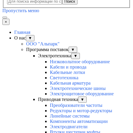
Поиск
Пропустить меню
×
Главная
О нас
▼
ООО "Альпарк"
Программа поставок
▼
Электротехника
▼
Низковольтное оборудование
Кабели и провода
Кабельные лотки
Светотехника
Кабельная арматура
Электротехнические шины
Электрощитовое оборудование
Приводная техника
▼
Преобразователи частоты
Редукторы и мотор-редукторы
Линейные системы
Компоненты автоматизации
Электродвигатели
Втулки шестерни муфты