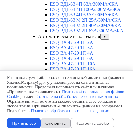
ESQ ВД1-63 4П 63А/300МА/6КА
ESQ ВД1-63 4П 100А/300МА/6КА
ESQ ВД1-63 4П 63А/100MA/6КА
ESQ ВД1-63 M 2П 25А/30МА/6КА
ESQ ВД1-63 M 2П 40А/30МА/6КА
ESQ ВД1-63 M 2П 63А/300МА/6КА
Автоматические выключатели
▼
ESQ ВА 47-29 1П 2А
ESQ ВА 47-29 1П 3А
ESQ ВА 47-29 1П 4А
ESQ ВА 47-29 1П 6А
ESQ ВА 47-29 1П 10А
ESQ ВА 47-29 1П 16А
ESQ ВА 47-29 1П 20А
Мы используем файлы cookie и сервисы веб-аналитики (включая
ESQ ВА 47-29 1П 25А
Яндекс.Метрику) для улучшения работы сайта и анализа
ESQ ВА 47-29 1П 32А
посещаемости. Продолжая использовать сайт или нажимая
ESQ ВА 47-29 1П 40А
«Принять», вы соглашаетесь с
Политикой использования файлов
ESQ ВА 47-29 1П 50А
Cookie
, и даете
Согласие на обработку персональных данных
.
ESQ ВА 47-29 1П 63А
Обратите внимание, что вы можете отозвать свое согласие в
любое время. При нажатии «Отклонить» данные не собираются.
ESQ ВА 47-29 2П 1А
Подробнее в
Политике обработки персональных данных
.
ESQ ВА 47-29 2П 2А
ESQ ВА 47-29 2П 3А
ESQ ВА 47-29 2П 4А
Принять все
Отклонить
Настроить cookie
ESQ ВА 47-29 2П 6А