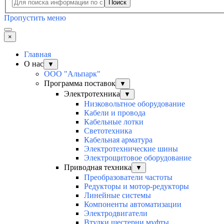
Поиск
Пропустить меню
×
Главная
О нас
▼
ООО "Альпарк"
Программа поставок
▼
Электротехника
▼
Низковольтное оборудование
Кабели и провода
Кабельные лотки
Светотехника
Кабельная арматура
Электротехнические шины
Электрощитовое оборудование
Приводная техника
▼
Преобразователи частоты
Редукторы и мотор-редукторы
Линейные системы
Компоненты автоматизации
Электродвигатели
Втулки шестерни муфты