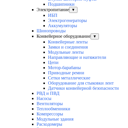
Подшипники
Электропитание
▼
ИБП
Электрогенераторы
Аккумуляторы
Шинопроводы
Конвейерное оборудование
▼
Конвейерные ленты
Замки и соединения
Модульные ленты
Направляющие и натяжители
Цепи
Мотор-барабаны
Приводные ремни
Сетки металлические
Оборудование для стыковки лент
Датчики конвейерной безопасности
РВД и ПВД
Насосы
Вентиляторы
Теплообменники
Компрессоры
Модульные здания
Расходомеры