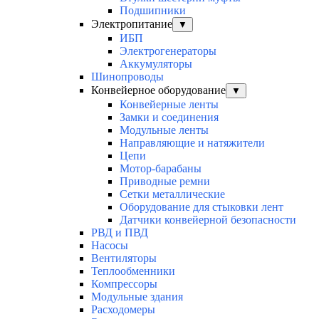
Подшипники
Электропитание
▼
ИБП
Электрогенераторы
Аккумуляторы
Шинопроводы
Конвейерное оборудование
▼
Конвейерные ленты
Замки и соединения
Модульные ленты
Направляющие и натяжители
Цепи
Мотор-барабаны
Приводные ремни
Сетки металлические
Оборудование для стыковки лент
Датчики конвейерной безопасности
РВД и ПВД
Насосы
Вентиляторы
Теплообменники
Компрессоры
Модульные здания
Расходомеры