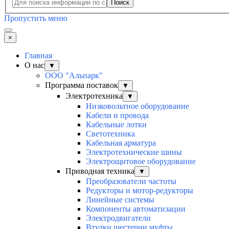
Поиск
Пропустить меню
×
Главная
О нас
▼
ООО "Альпарк"
Программа поставок
▼
Электротехника
▼
Низковольтное оборудование
Кабели и провода
Кабельные лотки
Светотехника
Кабельная арматура
Электротехнические шины
Электрощитовое оборудование
Приводная техника
▼
Преобразователи частоты
Редукторы и мотор-редукторы
Линейные системы
Компоненты автоматизации
Электродвигатели
Втулки шестерни муфты