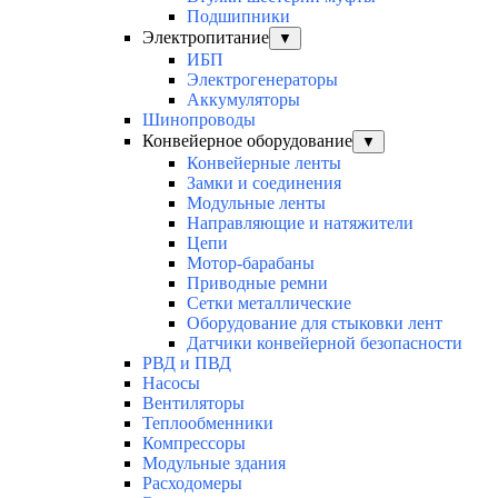
Подшипники
Электропитание
▼
ИБП
Электрогенераторы
Аккумуляторы
Шинопроводы
Конвейерное оборудование
▼
Конвейерные ленты
Замки и соединения
Модульные ленты
Направляющие и натяжители
Цепи
Мотор-барабаны
Приводные ремни
Сетки металлические
Оборудование для стыковки лент
Датчики конвейерной безопасности
РВД и ПВД
Насосы
Вентиляторы
Теплообменники
Компрессоры
Модульные здания
Расходомеры