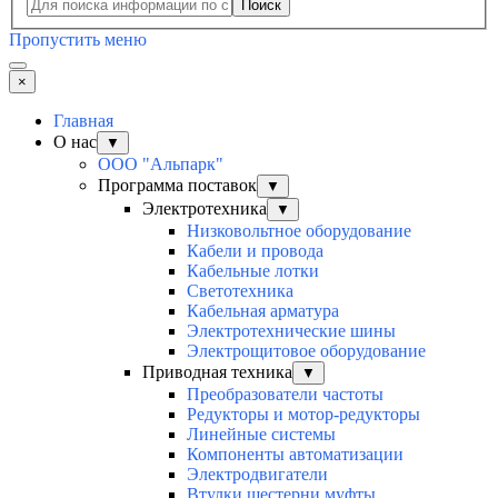
Поиск
Пропустить меню
×
Главная
О нас
▼
ООО "Альпарк"
Программа поставок
▼
Электротехника
▼
Низковольтное оборудование
Кабели и провода
Кабельные лотки
Светотехника
Кабельная арматура
Электротехнические шины
Электрощитовое оборудование
Приводная техника
▼
Преобразователи частоты
Редукторы и мотор-редукторы
Линейные системы
Компоненты автоматизации
Электродвигатели
Втулки шестерни муфты