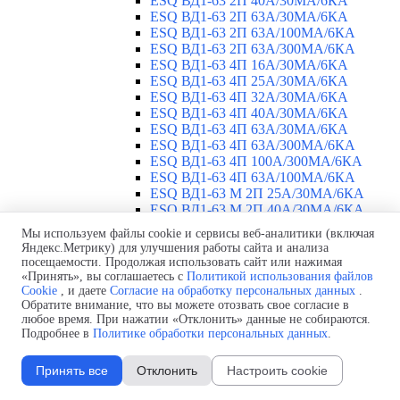
ESQ ВД1-63 2П 40А/30МА/6КА
ESQ ВД1-63 2П 63А/30МА/6КА
ESQ ВД1-63 2П 63А/100МА/6КА
ESQ ВД1-63 2П 63А/300МА/6КА
ESQ ВД1-63 4П 16А/30МА/6КА
ESQ ВД1-63 4П 25А/30МА/6КА
ESQ ВД1-63 4П 32А/30МА/6КА
ESQ ВД1-63 4П 40А/30МА/6КА
ESQ ВД1-63 4П 63А/30МА/6КА
ESQ ВД1-63 4П 63А/300МА/6КА
ESQ ВД1-63 4П 100А/300МА/6КА
ESQ ВД1-63 4П 63А/100MA/6КА
ESQ ВД1-63 M 2П 25А/30МА/6КА
ESQ ВД1-63 M 2П 40А/30МА/6КА
ESQ ВД1-63 M 2П 63А/300МА/6КА
Мы используем файлы cookie и сервисы веб-аналитики (включая
Автоматические выключатели
▼
Яндекс.Метрику) для улучшения работы сайта и анализа
ESQ ВА 47-29 1П 2А
посещаемости. Продолжая использовать сайт или нажимая
ESQ ВА 47-29 1П 3А
«Принять», вы соглашаетесь с
Политикой использования файлов
Cookie
, и даете
Согласие на обработку персональных данных
.
ESQ ВА 47-29 1П 4А
Обратите внимание, что вы можете отозвать свое согласие в
ESQ ВА 47-29 1П 6А
любое время. При нажатии «Отклонить» данные не собираются.
ESQ ВА 47-29 1П 10А
Подробнее в
Политике обработки персональных данных
.
ESQ ВА 47-29 1П 16А
ESQ ВА 47-29 1П 20А
Принять все
Отклонить
Настроить cookie
ESQ ВА 47-29 1П 25А
ESQ ВА 47-29 1П 32А