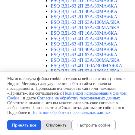
ESQ ВД1-63 2П 16А/30МА/6КА
ESQ ВД1-63 2П 25А/30МА/6КА
ESQ ВД1-63 2П 40А/30МА/6КА
ESQ ВД1-63 2П 63А/30МА/6КА
ESQ ВД1-63 2П 63А/100МА/6КА
ESQ ВД1-63 2П 63А/300МА/6КА
ESQ ВД1-63 4П 16А/30МА/6КА
ESQ ВД1-63 4П 25А/30МА/6КА
ESQ ВД1-63 4П 32А/30МА/6КА
ESQ ВД1-63 4П 40А/30МА/6КА
ESQ ВД1-63 4П 63А/30МА/6КА
ESQ ВД1-63 4П 63А/300МА/6КА
ESQ ВД1-63 4П 100А/300МА/6КА
ESQ ВД1-63 4П 63А/100MA/6КА
ESQ ВД1-63 M 2П 25А/30МА/6КА
Мы используем файлы cookie и сервисы веб-аналитики (включая
ESQ ВД1-63 M 2П 40А/30МА/6КА
Яндекс.Метрику) для улучшения работы сайта и анализа
ESQ ВД1-63 M 2П 63А/300МА/6КА
посещаемости. Продолжая использовать сайт или нажимая
Автоматические выключатели
«Принять», вы соглашаетесь с
Политикой использования файлов
▼
Cookie
, и даете
Согласие на обработку персональных данных
.
ESQ ВА 47-29 1П 2А
Обратите внимание, что вы можете отозвать свое согласие в
ESQ ВА 47-29 1П 3А
любое время. При нажатии «Отклонить» данные не собираются.
ESQ ВА 47-29 1П 4А
Подробнее в
Политике обработки персональных данных
.
ESQ ВА 47-29 1П 6А
ESQ ВА 47-29 1П 10А
Принять все
Отклонить
Настроить cookie
ESQ ВА 47-29 1П 16А
ESQ ВА 47-29 1П 20А