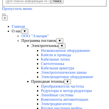
Поиск
Пропустить меню
×
Главная
О нас
▼
ООО "Альпарк"
Программа поставок
▼
Электротехника
▼
Низковольтное оборудование
Кабели и провода
Кабельные лотки
Светотехника
Кабельная арматура
Электротехнические шины
Электрощитовое оборудование
Приводная техника
▼
Преобразователи частоты
Редукторы и мотор-редукторы
Линейные системы
Компоненты автоматизации
Электродвигатели
Втулки шестерни муфты