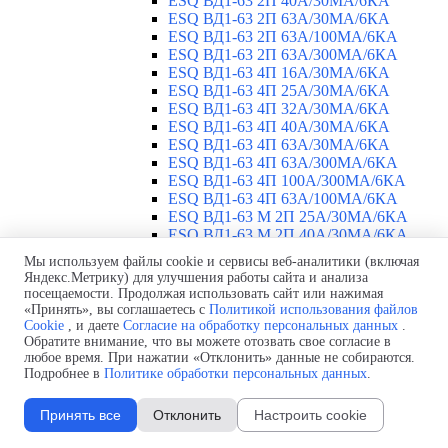
ESQ ВД1-63 2П 40А/30МА/6КА
ESQ ВД1-63 2П 63А/30МА/6КА
ESQ ВД1-63 2П 63А/100МА/6КА
ESQ ВД1-63 2П 63А/300МА/6КА
ESQ ВД1-63 4П 16А/30МА/6КА
ESQ ВД1-63 4П 25А/30МА/6КА
ESQ ВД1-63 4П 32А/30МА/6КА
ESQ ВД1-63 4П 40А/30МА/6КА
ESQ ВД1-63 4П 63А/30МА/6КА
ESQ ВД1-63 4П 63А/300МА/6КА
ESQ ВД1-63 4П 100А/300МА/6КА
ESQ ВД1-63 4П 63А/100MA/6КА
ESQ ВД1-63 M 2П 25А/30МА/6КА
ESQ ВД1-63 M 2П 40А/30МА/6КА
ESQ ВД1-63 M 2П 63А/300МА/6КА
Мы используем файлы cookie и сервисы веб-аналитики (включая
Автоматические выключатели
▼
Яндекс.Метрику) для улучшения работы сайта и анализа
ESQ ВА 47-29 1П 2А
посещаемости. Продолжая использовать сайт или нажимая
ESQ ВА 47-29 1П 3А
«Принять», вы соглашаетесь с
Политикой использования файлов
Cookie
, и даете
Согласие на обработку персональных данных
.
ESQ ВА 47-29 1П 4А
Обратите внимание, что вы можете отозвать свое согласие в
ESQ ВА 47-29 1П 6А
любое время. При нажатии «Отклонить» данные не собираются.
ESQ ВА 47-29 1П 10А
Подробнее в
Политике обработки персональных данных
.
ESQ ВА 47-29 1П 16А
ESQ ВА 47-29 1П 20А
Принять все
Отклонить
Настроить cookie
ESQ ВА 47-29 1П 25А
ESQ ВА 47-29 1П 32А