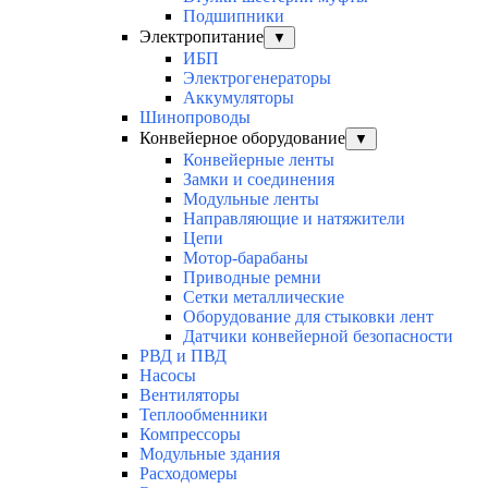
Подшипники
Электропитание
▼
ИБП
Электрогенераторы
Аккумуляторы
Шинопроводы
Конвейерное оборудование
▼
Конвейерные ленты
Замки и соединения
Модульные ленты
Направляющие и натяжители
Цепи
Мотор-барабаны
Приводные ремни
Сетки металлические
Оборудование для стыковки лент
Датчики конвейерной безопасности
РВД и ПВД
Насосы
Вентиляторы
Теплообменники
Компрессоры
Модульные здания
Расходомеры