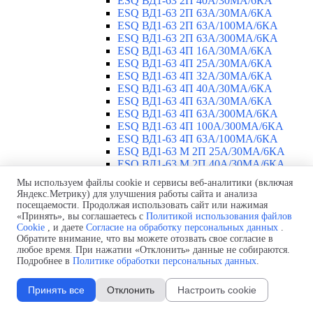
ESQ ВД1-63 2П 40А/30МА/6КА
ESQ ВД1-63 2П 63А/30МА/6КА
ESQ ВД1-63 2П 63А/100МА/6КА
ESQ ВД1-63 2П 63А/300МА/6КА
ESQ ВД1-63 4П 16А/30МА/6КА
ESQ ВД1-63 4П 25А/30МА/6КА
ESQ ВД1-63 4П 32А/30МА/6КА
ESQ ВД1-63 4П 40А/30МА/6КА
ESQ ВД1-63 4П 63А/30МА/6КА
ESQ ВД1-63 4П 63А/300МА/6КА
ESQ ВД1-63 4П 100А/300МА/6КА
ESQ ВД1-63 4П 63А/100MA/6КА
ESQ ВД1-63 M 2П 25А/30МА/6КА
ESQ ВД1-63 M 2П 40А/30МА/6КА
ESQ ВД1-63 M 2П 63А/300МА/6КА
Мы используем файлы cookie и сервисы веб-аналитики (включая
Автоматические выключатели
▼
Яндекс.Метрику) для улучшения работы сайта и анализа
ESQ ВА 47-29 1П 2А
посещаемости. Продолжая использовать сайт или нажимая
ESQ ВА 47-29 1П 3А
«Принять», вы соглашаетесь с
Политикой использования файлов
Cookie
, и даете
Согласие на обработку персональных данных
.
ESQ ВА 47-29 1П 4А
Обратите внимание, что вы можете отозвать свое согласие в
ESQ ВА 47-29 1П 6А
любое время. При нажатии «Отклонить» данные не собираются.
ESQ ВА 47-29 1П 10А
Подробнее в
Политике обработки персональных данных
.
ESQ ВА 47-29 1П 16А
ESQ ВА 47-29 1П 20А
Принять все
Отклонить
Настроить cookie
ESQ ВА 47-29 1П 25А
ESQ ВА 47-29 1П 32А