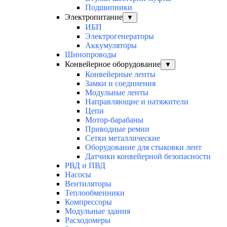
Подшипники
Электропитание
▼
ИБП
Электрогенераторы
Аккумуляторы
Шинопроводы
Конвейерное оборудование
▼
Конвейерные ленты
Замки и соединения
Модульные ленты
Направляющие и натяжители
Цепи
Мотор-барабаны
Приводные ремни
Сетки металлические
Оборудование для стыковки лент
Датчики конвейерной безопасности
РВД и ПВД
Насосы
Вентиляторы
Теплообменники
Компрессоры
Модульные здания
Расходомеры