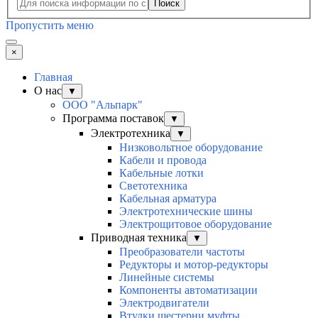
Поиск
Пропустить меню
×
Главная
О нас
▼
ООО "Альпарк"
Программа поставок
▼
Электротехника
▼
Низковольтное оборудование
Кабели и провода
Кабельные лотки
Светотехника
Кабельная арматура
Электротехнические шины
Электрощитовое оборудование
Приводная техника
▼
Преобразователи частоты
Редукторы и мотор-редукторы
Линейные системы
Компоненты автоматизации
Электродвигатели
Втулки шестерни муфты