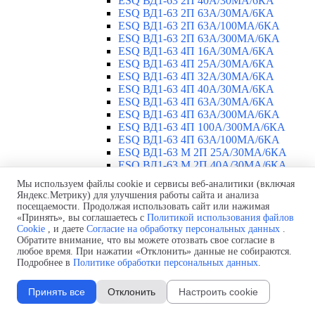
ESQ ВД1-63 2П 40А/30МА/6КА
ESQ ВД1-63 2П 63А/30МА/6КА
ESQ ВД1-63 2П 63А/100МА/6КА
ESQ ВД1-63 2П 63А/300МА/6КА
ESQ ВД1-63 4П 16А/30МА/6КА
ESQ ВД1-63 4П 25А/30МА/6КА
ESQ ВД1-63 4П 32А/30МА/6КА
ESQ ВД1-63 4П 40А/30МА/6КА
ESQ ВД1-63 4П 63А/30МА/6КА
ESQ ВД1-63 4П 63А/300МА/6КА
ESQ ВД1-63 4П 100А/300МА/6КА
ESQ ВД1-63 4П 63А/100MA/6КА
ESQ ВД1-63 M 2П 25А/30МА/6КА
ESQ ВД1-63 M 2П 40А/30МА/6КА
ESQ ВД1-63 M 2П 63А/300МА/6КА
Мы используем файлы cookie и сервисы веб-аналитики (включая
Автоматические выключатели
▼
Яндекс.Метрику) для улучшения работы сайта и анализа
ESQ ВА 47-29 1П 2А
посещаемости. Продолжая использовать сайт или нажимая
ESQ ВА 47-29 1П 3А
«Принять», вы соглашаетесь с
Политикой использования файлов
Cookie
, и даете
Согласие на обработку персональных данных
.
ESQ ВА 47-29 1П 4А
Обратите внимание, что вы можете отозвать свое согласие в
ESQ ВА 47-29 1П 6А
любое время. При нажатии «Отклонить» данные не собираются.
ESQ ВА 47-29 1П 10А
Подробнее в
Политике обработки персональных данных
.
ESQ ВА 47-29 1П 16А
ESQ ВА 47-29 1П 20А
Принять все
Отклонить
Настроить cookie
ESQ ВА 47-29 1П 25А
ESQ ВА 47-29 1П 32А