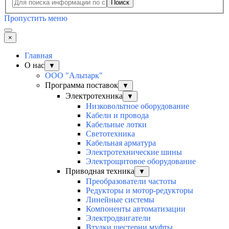
Поиск
Пропустить меню
×
Главная
О нас
▼
ООО "Альпарк"
Программа поставок
▼
Электротехника
▼
Низковольтное оборудование
Кабели и провода
Кабельные лотки
Светотехника
Кабельная арматура
Электротехнические шины
Электрощитовое оборудование
Приводная техника
▼
Преобразователи частоты
Редукторы и мотор-редукторы
Линейные системы
Компоненты автоматизации
Электродвигатели
Втулки шестерни муфты