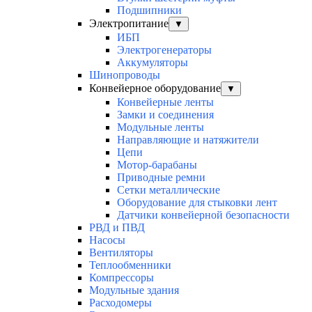
Подшипники
Электропитание
▼
ИБП
Электрогенераторы
Аккумуляторы
Шинопроводы
Конвейерное оборудование
▼
Конвейерные ленты
Замки и соединения
Модульные ленты
Направляющие и натяжители
Цепи
Мотор-барабаны
Приводные ремни
Сетки металлические
Оборудование для стыковки лент
Датчики конвейерной безопасности
РВД и ПВД
Насосы
Вентиляторы
Теплообменники
Компрессоры
Модульные здания
Расходомеры