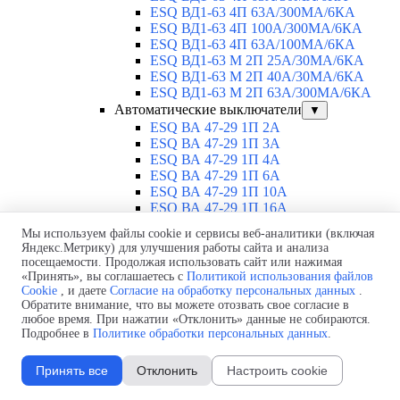
ESQ ВД1-63 4П 63А/300МА/6КА
ESQ ВД1-63 4П 100А/300МА/6КА
ESQ ВД1-63 4П 63А/100MA/6КА
ESQ ВД1-63 M 2П 25А/30МА/6КА
ESQ ВД1-63 M 2П 40А/30МА/6КА
ESQ ВД1-63 M 2П 63А/300МА/6КА
Автоматические выключатели
▼
ESQ ВА 47-29 1П 2А
ESQ ВА 47-29 1П 3А
ESQ ВА 47-29 1П 4А
ESQ ВА 47-29 1П 6А
ESQ ВА 47-29 1П 10А
ESQ ВА 47-29 1П 16А
ESQ ВА 47-29 1П 20А
Мы используем файлы cookie и сервисы веб-аналитики (включая
ESQ ВА 47-29 1П 25А
Яндекс.Метрику) для улучшения работы сайта и анализа
ESQ ВА 47-29 1П 32А
посещаемости. Продолжая использовать сайт или нажимая
ESQ ВА 47-29 1П 40А
«Принять», вы соглашаетесь с
Политикой использования файлов
ESQ ВА 47-29 1П 50А
Cookie
, и даете
Согласие на обработку персональных данных
.
ESQ ВА 47-29 1П 63А
Обратите внимание, что вы можете отозвать свое согласие в
любое время. При нажатии «Отклонить» данные не собираются.
ESQ ВА 47-29 2П 1А
Подробнее в
Политике обработки персональных данных
.
ESQ ВА 47-29 2П 2А
ESQ ВА 47-29 2П 3А
ESQ ВА 47-29 2П 4А
Принять все
Отклонить
Настроить cookie
ESQ ВА 47-29 2П 6А