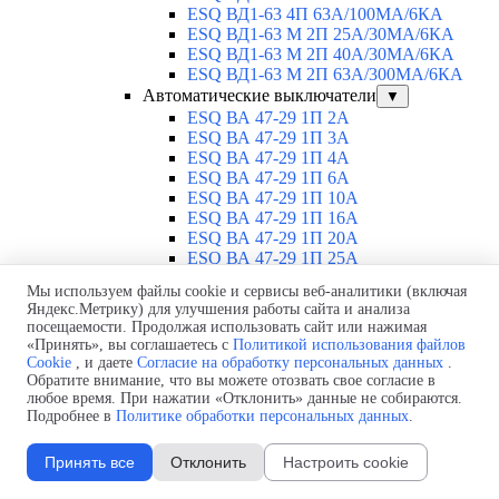
ESQ ВД1-63 4П 63А/100MA/6КА
ESQ ВД1-63 M 2П 25А/30МА/6КА
ESQ ВД1-63 M 2П 40А/30МА/6КА
ESQ ВД1-63 M 2П 63А/300МА/6КА
Автоматические выключатели
▼
ESQ ВА 47-29 1П 2А
ESQ ВА 47-29 1П 3А
ESQ ВА 47-29 1П 4А
ESQ ВА 47-29 1П 6А
ESQ ВА 47-29 1П 10А
ESQ ВА 47-29 1П 16А
ESQ ВА 47-29 1П 20А
ESQ ВА 47-29 1П 25А
ESQ ВА 47-29 1П 32А
Мы используем файлы cookie и сервисы веб-аналитики (включая
ESQ ВА 47-29 1П 40А
Яндекс.Метрику) для улучшения работы сайта и анализа
ESQ ВА 47-29 1П 50А
посещаемости. Продолжая использовать сайт или нажимая
ESQ ВА 47-29 1П 63А
«Принять», вы соглашаетесь с
Политикой использования файлов
ESQ ВА 47-29 2П 1А
Cookie
, и даете
Согласие на обработку персональных данных
.
ESQ ВА 47-29 2П 2А
Обратите внимание, что вы можете отозвать свое согласие в
ESQ ВА 47-29 2П 3А
любое время. При нажатии «Отклонить» данные не собираются.
Подробнее в
Политике обработки персональных данных
.
ESQ ВА 47-29 2П 4А
ESQ ВА 47-29 2П 6А
ESQ ВА 47-29 2П 10А
Принять все
Отклонить
Настроить cookie
ESQ ВА 47-29 2П 16А
ESQ ВА 47-29 2П 20А