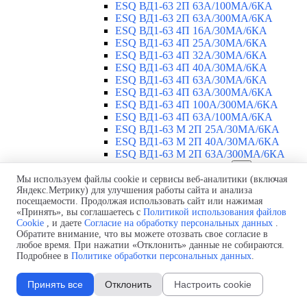
ESQ ВД1-63 2П 63А/100МА/6КА
ESQ ВД1-63 2П 63А/300МА/6КА
ESQ ВД1-63 4П 16А/30МА/6КА
ESQ ВД1-63 4П 25А/30МА/6КА
ESQ ВД1-63 4П 32А/30МА/6КА
ESQ ВД1-63 4П 40А/30МА/6КА
ESQ ВД1-63 4П 63А/30МА/6КА
ESQ ВД1-63 4П 63А/300МА/6КА
ESQ ВД1-63 4П 100А/300МА/6КА
ESQ ВД1-63 4П 63А/100MA/6КА
ESQ ВД1-63 M 2П 25А/30МА/6КА
ESQ ВД1-63 M 2П 40А/30МА/6КА
ESQ ВД1-63 M 2П 63А/300МА/6КА
Автоматические выключатели
▼
Мы используем файлы cookie и сервисы веб-аналитики (включая
ESQ ВА 47-29 1П 2А
Яндекс.Метрику) для улучшения работы сайта и анализа
ESQ ВА 47-29 1П 3А
посещаемости. Продолжая использовать сайт или нажимая
ESQ ВА 47-29 1П 4А
«Принять», вы соглашаетесь с
Политикой использования файлов
ESQ ВА 47-29 1П 6А
Cookie
, и даете
Согласие на обработку персональных данных
.
ESQ ВА 47-29 1П 10А
Обратите внимание, что вы можете отозвать свое согласие в
ESQ ВА 47-29 1П 16А
любое время. При нажатии «Отклонить» данные не собираются.
ESQ ВА 47-29 1П 20А
Подробнее в
Политике обработки персональных данных
.
ESQ ВА 47-29 1П 25А
ESQ ВА 47-29 1П 32А
Принять все
Отклонить
Настроить cookie
ESQ ВА 47-29 1П 40А
ESQ ВА 47-29 1П 50А