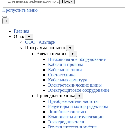
Поиск
Пропустить меню
×
Главная
О нас
▼
ООО "Альпарк"
Программа поставок
▼
Электротехника
▼
Низковольтное оборудование
Кабели и провода
Кабельные лотки
Светотехника
Кабельная арматура
Электротехнические шины
Электрощитовое оборудование
Приводная техника
▼
Преобразователи частоты
Редукторы и мотор-редукторы
Линейные системы
Компоненты автоматизации
Электродвигатели
Втулки шестерни муфты