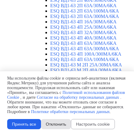
ESQ ВД1-63 2П 40А/30МА/6КА
ESQ ВД1-63 2П 63А/30МА/6КА
ESQ ВД1-63 2П 63А/100МА/6КА
ESQ ВД1-63 2П 63А/300МА/6КА
ESQ ВД1-63 4П 16А/30МА/6КА
ESQ ВД1-63 4П 25А/30МА/6КА
ESQ ВД1-63 4П 32А/30МА/6КА
ESQ ВД1-63 4П 40А/30МА/6КА
ESQ ВД1-63 4П 63А/30МА/6КА
ESQ ВД1-63 4П 63А/300МА/6КА
ESQ ВД1-63 4П 100А/300МА/6КА
ESQ ВД1-63 4П 63А/100MA/6КА
ESQ ВД1-63 M 2П 25А/30МА/6КА
ESQ ВД1-63 M 2П 40А/30МА/6КА
ESQ ВД1-63 M 2П 63А/300МА/6КА
Мы используем файлы cookie и сервисы веб-аналитики (включая
Автоматические выключатели
▼
Яндекс.Метрику) для улучшения работы сайта и анализа
ESQ ВА 47-29 1П 2А
посещаемости. Продолжая использовать сайт или нажимая
ESQ ВА 47-29 1П 3А
«Принять», вы соглашаетесь с
Политикой использования файлов
Cookie
, и даете
Согласие на обработку персональных данных
.
ESQ ВА 47-29 1П 4А
Обратите внимание, что вы можете отозвать свое согласие в
ESQ ВА 47-29 1П 6А
любое время. При нажатии «Отклонить» данные не собираются.
ESQ ВА 47-29 1П 10А
Подробнее в
Политике обработки персональных данных
.
ESQ ВА 47-29 1П 16А
ESQ ВА 47-29 1П 20А
Принять все
Отклонить
Настроить cookie
ESQ ВА 47-29 1П 25А
ESQ ВА 47-29 1П 32А