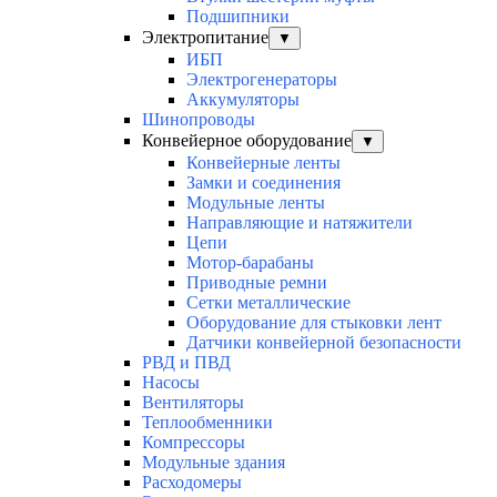
Подшипники
Электропитание
▼
ИБП
Электрогенераторы
Аккумуляторы
Шинопроводы
Конвейерное оборудование
▼
Конвейерные ленты
Замки и соединения
Модульные ленты
Направляющие и натяжители
Цепи
Мотор-барабаны
Приводные ремни
Сетки металлические
Оборудование для стыковки лент
Датчики конвейерной безопасности
РВД и ПВД
Насосы
Вентиляторы
Теплообменники
Компрессоры
Модульные здания
Расходомеры