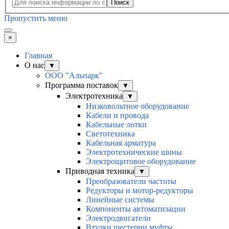
Поиск
Пропустить меню
×
Главная
О нас
▼
ООО "Альпарк"
Программа поставок
▼
Электротехника
▼
Низковольтное оборудование
Кабели и провода
Кабельные лотки
Светотехника
Кабельная арматура
Электротехнические шины
Электрощитовое оборудование
Приводная техника
▼
Преобразователи частоты
Редукторы и мотор-редукторы
Линейные системы
Компоненты автоматизации
Электродвигатели
Втулки шестерни муфты