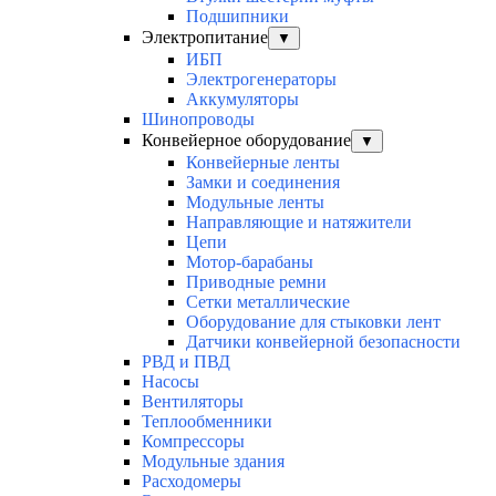
Подшипники
Электропитание
▼
ИБП
Электрогенераторы
Аккумуляторы
Шинопроводы
Конвейерное оборудование
▼
Конвейерные ленты
Замки и соединения
Модульные ленты
Направляющие и натяжители
Цепи
Мотор-барабаны
Приводные ремни
Сетки металлические
Оборудование для стыковки лент
Датчики конвейерной безопасности
РВД и ПВД
Насосы
Вентиляторы
Теплообменники
Компрессоры
Модульные здания
Расходомеры