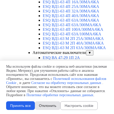
ESQ ВД1-63 4П 16А/30МА/6КА
ESQ ВД1-63 4П 25А/30МА/6КА
ESQ ВД1-63 4П 32А/30МА/6КА
ESQ ВД1-63 4П 40А/30МА/6КА
ESQ ВД1-63 4П 63А/30МА/6КА
ESQ ВД1-63 4П 63А/300МА/6КА
ESQ ВД1-63 4П 100А/300МА/6КА
ESQ ВД1-63 4П 63А/100MA/6КА
ESQ ВД1-63 M 2П 25А/30МА/6КА
ESQ ВД1-63 M 2П 40А/30МА/6КА
ESQ ВД1-63 M 2П 63А/300МА/6КА
Автоматические выключатели
▼
ESQ ВА 47-29 1П 2А
ESQ ВА 47-29 1П 3А
Мы используем файлы cookie и сервисы веб-аналитики (включая
ESQ ВА 47-29 1П 4А
Яндекс.Метрику) для улучшения работы сайта и анализа
ESQ ВА 47-29 1П 6А
посещаемости. Продолжая использовать сайт или нажимая
ESQ ВА 47-29 1П 10А
«Принять», вы соглашаетесь с
Политикой использования файлов
ESQ ВА 47-29 1П 16А
Cookie
, и даете
Согласие на обработку персональных данных
.
ESQ ВА 47-29 1П 20А
Обратите внимание, что вы можете отозвать свое согласие в
ESQ ВА 47-29 1П 25А
любое время. При нажатии «Отклонить» данные не собираются.
ESQ ВА 47-29 1П 32А
Подробнее в
Политике обработки персональных данных
.
ESQ ВА 47-29 1П 40А
ESQ ВА 47-29 1П 50А
Принять все
Отклонить
Настроить cookie
ESQ ВА 47-29 1П 63А
ESQ ВА 47-29 2П 1А