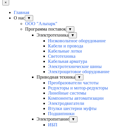
×
Главная
О нас
▼
ООО "Альпарк"
Программа поставок
▼
Электротехника
▼
Низковольтное оборудование
Кабели и провода
Кабельные лотки
Светотехника
Кабельная арматура
Электротехнические шины
Электрощитовое оборудование
Приводная техника
▼
Преобразователи частоты
Редукторы и мотор-редукторы
Линейные системы
Компоненты автоматизации
Электродвигатели
Втулки шестерни муфты
Подшипники
Электропитание
▼
ИБП