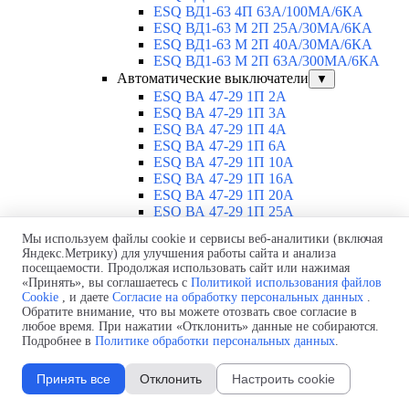
ESQ ВД1-63 4П 63А/100MA/6КА
ESQ ВД1-63 M 2П 25А/30МА/6КА
ESQ ВД1-63 M 2П 40А/30МА/6КА
ESQ ВД1-63 M 2П 63А/300МА/6КА
Автоматические выключатели
▼
ESQ ВА 47-29 1П 2А
ESQ ВА 47-29 1П 3А
ESQ ВА 47-29 1П 4А
ESQ ВА 47-29 1П 6А
ESQ ВА 47-29 1П 10А
ESQ ВА 47-29 1П 16А
ESQ ВА 47-29 1П 20А
ESQ ВА 47-29 1П 25А
ESQ ВА 47-29 1П 32А
Мы используем файлы cookie и сервисы веб-аналитики (включая
ESQ ВА 47-29 1П 40А
Яндекс.Метрику) для улучшения работы сайта и анализа
ESQ ВА 47-29 1П 50А
посещаемости. Продолжая использовать сайт или нажимая
ESQ ВА 47-29 1П 63А
«Принять», вы соглашаетесь с
Политикой использования файлов
ESQ ВА 47-29 2П 1А
Cookie
, и даете
Согласие на обработку персональных данных
.
ESQ ВА 47-29 2П 2А
Обратите внимание, что вы можете отозвать свое согласие в
ESQ ВА 47-29 2П 3А
любое время. При нажатии «Отклонить» данные не собираются.
Подробнее в
Политике обработки персональных данных
.
ESQ ВА 47-29 2П 4А
ESQ ВА 47-29 2П 6А
ESQ ВА 47-29 2П 10А
Принять все
Отклонить
Настроить cookie
ESQ ВА 47-29 2П 16А
ESQ ВА 47-29 2П 20А