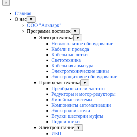
×
Главная
О нас
▼
ООО "Альпарк"
Программа поставок
▼
Электротехника
▼
Низковольтное оборудование
Кабели и провода
Кабельные лотки
Светотехника
Кабельная арматура
Электротехнические шины
Электрощитовое оборудование
Приводная техника
▼
Преобразователи частоты
Редукторы и мотор-редукторы
Линейные системы
Компоненты автоматизации
Электродвигатели
Втулки шестерни муфты
Подшипники
Электропитание
▼
ИБП