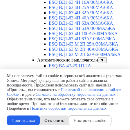
ESQ ВД1-63 4П 16А/30МА/6КА
ESQ ВД1-63 4П 25А/30МА/6КА
ESQ ВД1-63 4П 32А/30МА/6КА
ESQ ВД1-63 4П 40А/30МА/6КА
ESQ ВД1-63 4П 63А/30МА/6КА
ESQ ВД1-63 4П 63А/300МА/6КА
ESQ ВД1-63 4П 100А/300МА/6КА
ESQ ВД1-63 4П 63А/100MA/6КА
ESQ ВД1-63 M 2П 25А/30МА/6КА
ESQ ВД1-63 M 2П 40А/30МА/6КА
ESQ ВД1-63 M 2П 63А/300МА/6КА
Автоматические выключатели
▼
ESQ ВА 47-29 1П 2А
ESQ ВА 47-29 1П 3А
Мы используем файлы cookie и сервисы веб-аналитики (включая
ESQ ВА 47-29 1П 4А
Яндекс.Метрику) для улучшения работы сайта и анализа
ESQ ВА 47-29 1П 6А
посещаемости. Продолжая использовать сайт или нажимая
ESQ ВА 47-29 1П 10А
«Принять», вы соглашаетесь с
Политикой использования файлов
ESQ ВА 47-29 1П 16А
Cookie
, и даете
Согласие на обработку персональных данных
.
ESQ ВА 47-29 1П 20А
Обратите внимание, что вы можете отозвать свое согласие в
ESQ ВА 47-29 1П 25А
любое время. При нажатии «Отклонить» данные не собираются.
ESQ ВА 47-29 1П 32А
Подробнее в
Политике обработки персональных данных
.
ESQ ВА 47-29 1П 40А
ESQ ВА 47-29 1П 50А
Принять все
Отклонить
Настроить cookie
ESQ ВА 47-29 1П 63А
ESQ ВА 47-29 2П 1А