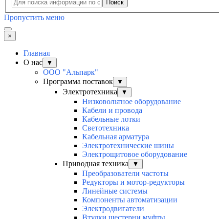
Поиск
Пропустить меню
×
Главная
О нас
▼
ООО "Альпарк"
Программа поставок
▼
Электротехника
▼
Низковольтное оборудование
Кабели и провода
Кабельные лотки
Светотехника
Кабельная арматура
Электротехнические шины
Электрощитовое оборудование
Приводная техника
▼
Преобразователи частоты
Редукторы и мотор-редукторы
Линейные системы
Компоненты автоматизации
Электродвигатели
Втулки шестерни муфты