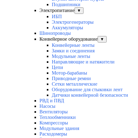
Подшипники
Электропитание
▼
ИБП
Электрогенераторы
Аккумуляторы
Шинопроводы
Конвейерное оборудование
▼
Конвейерные ленты
Замки и соединения
Модульные ленты
Направляющие и натяжители
Цепи
Мотор-барабаны
Приводные ремни
Сетки металлические
Оборудование для стыковки лент
Датчики конвейерной безопасности
РВД и ПВД
Насосы
Вентиляторы
Теплообменники
Компрессоры
Модульные здания
Расходомеры