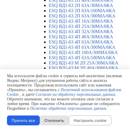
ESQ ВД1-63 2П 40А/30МА/6КА
ESQ ВД1-63 2П 63А/30МА/6КА
ESQ ВД1-63 2П 63А/100МА/6КА
ESQ ВД1-63 2П 63А/300МА/6КА
ESQ ВД1-63 4П 16А/30МА/6КА
ESQ ВД1-63 4П 25А/30МА/6КА
ESQ ВД1-63 4П 32А/30МА/6КА
ESQ ВД1-63 4П 40А/30МА/6КА
ESQ ВД1-63 4П 63А/30МА/6КА
ESQ ВД1-63 4П 63А/300МА/6КА
ESQ ВД1-63 4П 100А/300МА/6КА
ESQ ВД1-63 4П 63А/100MA/6КА
ESQ ВД1-63 M 2П 25А/30МА/6КА
ESQ ВД1-63 M 2П 40А/30МА/6КА
ESQ ВД1-63 M 2П 63А/300МА/6КА
Мы используем файлы cookie и сервисы веб-аналитики (включая
Автоматические выключатели
▼
Яндекс.Метрику) для улучшения работы сайта и анализа
ESQ ВА 47-29 1П 2А
посещаемости. Продолжая использовать сайт или нажимая
ESQ ВА 47-29 1П 3А
«Принять», вы соглашаетесь с
Политикой использования файлов
Cookie
, и даете
Согласие на обработку персональных данных
.
ESQ ВА 47-29 1П 4А
Обратите внимание, что вы можете отозвать свое согласие в
ESQ ВА 47-29 1П 6А
любое время. При нажатии «Отклонить» данные не собираются.
ESQ ВА 47-29 1П 10А
Подробнее в
Политике обработки персональных данных
.
ESQ ВА 47-29 1П 16А
ESQ ВА 47-29 1П 20А
Принять все
Отклонить
Настроить cookie
ESQ ВА 47-29 1П 25А
ESQ ВА 47-29 1П 32А