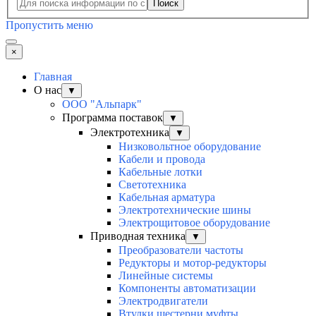
Поиск
Пропустить меню
×
Главная
О нас
▼
ООО "Альпарк"
Программа поставок
▼
Электротехника
▼
Низковольтное оборудование
Кабели и провода
Кабельные лотки
Светотехника
Кабельная арматура
Электротехнические шины
Электрощитовое оборудование
Приводная техника
▼
Преобразователи частоты
Редукторы и мотор-редукторы
Линейные системы
Компоненты автоматизации
Электродвигатели
Втулки шестерни муфты