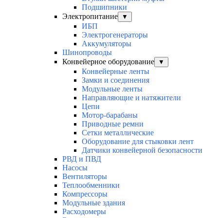
Подшипники
Электропитание
▼
ИБП
Электрогенераторы
Аккумуляторы
Шинопроводы
Конвейерное оборудование
▼
Конвейерные ленты
Замки и соединения
Модульные ленты
Направляющие и натяжители
Цепи
Мотор-барабаны
Приводные ремни
Сетки металлические
Оборудование для стыковки лент
Датчики конвейерной безопасности
РВД и ПВД
Насосы
Вентиляторы
Теплообменники
Компрессоры
Модульные здания
Расходомеры