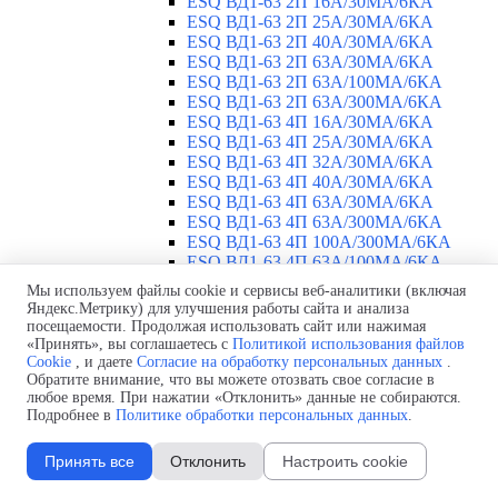
ESQ ВД1-63 2П 16А/30МА/6КА
ESQ ВД1-63 2П 25А/30МА/6КА
ESQ ВД1-63 2П 40А/30МА/6КА
ESQ ВД1-63 2П 63А/30МА/6КА
ESQ ВД1-63 2П 63А/100МА/6КА
ESQ ВД1-63 2П 63А/300МА/6КА
ESQ ВД1-63 4П 16А/30МА/6КА
ESQ ВД1-63 4П 25А/30МА/6КА
ESQ ВД1-63 4П 32А/30МА/6КА
ESQ ВД1-63 4П 40А/30МА/6КА
ESQ ВД1-63 4П 63А/30МА/6КА
ESQ ВД1-63 4П 63А/300МА/6КА
ESQ ВД1-63 4П 100А/300МА/6КА
ESQ ВД1-63 4П 63А/100MA/6КА
ESQ ВД1-63 M 2П 25А/30МА/6КА
Мы используем файлы cookie и сервисы веб-аналитики (включая
ESQ ВД1-63 M 2П 40А/30МА/6КА
Яндекс.Метрику) для улучшения работы сайта и анализа
ESQ ВД1-63 M 2П 63А/300МА/6КА
посещаемости. Продолжая использовать сайт или нажимая
Автоматические выключатели
«Принять», вы соглашаетесь с
Политикой использования файлов
▼
Cookie
, и даете
Согласие на обработку персональных данных
.
ESQ ВА 47-29 1П 2А
Обратите внимание, что вы можете отозвать свое согласие в
ESQ ВА 47-29 1П 3А
любое время. При нажатии «Отклонить» данные не собираются.
ESQ ВА 47-29 1П 4А
Подробнее в
Политике обработки персональных данных
.
ESQ ВА 47-29 1П 6А
ESQ ВА 47-29 1П 10А
Принять все
Отклонить
Настроить cookie
ESQ ВА 47-29 1П 16А
ESQ ВА 47-29 1П 20А