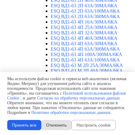
ESQ ВД1-63 2П 40А/30МА/6КА
ESQ ВД1-63 2П 63А/30МА/6КА
ESQ ВД1-63 2П 63А/100МА/6КА
ESQ ВД1-63 2П 63А/300МА/6КА
ESQ ВД1-63 4П 16А/30МА/6КА
ESQ ВД1-63 4П 25А/30МА/6КА
ESQ ВД1-63 4П 32А/30МА/6КА
ESQ ВД1-63 4П 40А/30МА/6КА
ESQ ВД1-63 4П 63А/30МА/6КА
ESQ ВД1-63 4П 63А/300МА/6КА
ESQ ВД1-63 4П 100А/300МА/6КА
ESQ ВД1-63 4П 63А/100MA/6КА
ESQ ВД1-63 M 2П 25А/30МА/6КА
ESQ ВД1-63 M 2П 40А/30МА/6КА
ESQ ВД1-63 M 2П 63А/300МА/6КА
Мы используем файлы cookie и сервисы веб-аналитики (включая
Автоматические выключатели
▼
Яндекс.Метрику) для улучшения работы сайта и анализа
ESQ ВА 47-29 1П 2А
посещаемости. Продолжая использовать сайт или нажимая
ESQ ВА 47-29 1П 3А
«Принять», вы соглашаетесь с
Политикой использования файлов
Cookie
, и даете
Согласие на обработку персональных данных
.
ESQ ВА 47-29 1П 4А
Обратите внимание, что вы можете отозвать свое согласие в
ESQ ВА 47-29 1П 6А
любое время. При нажатии «Отклонить» данные не собираются.
ESQ ВА 47-29 1П 10А
Подробнее в
Политике обработки персональных данных
.
ESQ ВА 47-29 1П 16А
ESQ ВА 47-29 1П 20А
Принять все
Отклонить
Настроить cookie
ESQ ВА 47-29 1П 25А
ESQ ВА 47-29 1П 32А