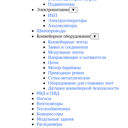
Подшипники
Электропитание
▼
ИБП
Электрогенераторы
Аккумуляторы
Шинопроводы
Конвейерное оборудование
▼
Конвейерные ленты
Замки и соединения
Модульные ленты
Направляющие и натяжители
Цепи
Мотор-барабаны
Приводные ремни
Сетки металлические
Оборудование для стыковки лент
Датчики конвейерной безопасности
РВД и ПВД
Насосы
Вентиляторы
Теплообменники
Компрессоры
Модульные здания
Расходомеры