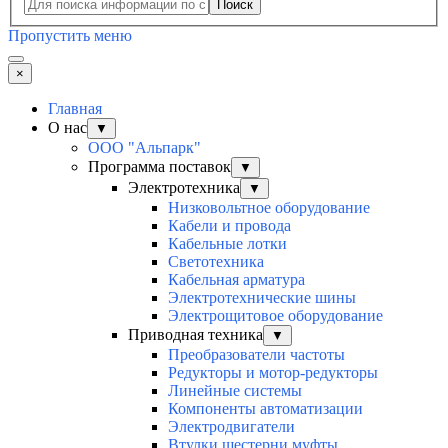
Поиск
Пропустить меню
×
Главная
О нас
▼
ООО "Альпарк"
Программа поставок
▼
Электротехника
▼
Низковольтное оборудование
Кабели и провода
Кабельные лотки
Светотехника
Кабельная арматура
Электротехнические шины
Электрощитовое оборудование
Приводная техника
▼
Преобразователи частоты
Редукторы и мотор-редукторы
Линейные системы
Компоненты автоматизации
Электродвигатели
Втулки шестерни муфты