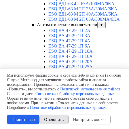
ESQ ВД1-63 4П 63А/100MA/6КА
ESQ ВД1-63 M 2П 25А/30МА/6КА
ESQ ВД1-63 M 2П 40А/30МА/6КА
ESQ ВД1-63 M 2П 63А/300МА/6КА
Автоматические выключатели
▼
ESQ ВА 47-29 1П 2А
ESQ ВА 47-29 1П 3А
ESQ ВА 47-29 1П 4А
ESQ ВА 47-29 1П 6А
ESQ ВА 47-29 1П 10А
ESQ ВА 47-29 1П 16А
ESQ ВА 47-29 1П 20А
ESQ ВА 47-29 1П 25А
ESQ ВА 47-29 1П 32А
Мы используем файлы cookie и сервисы веб-аналитики (включая
ESQ ВА 47-29 1П 40А
Яндекс.Метрику) для улучшения работы сайта и анализа
ESQ ВА 47-29 1П 50А
посещаемости. Продолжая использовать сайт или нажимая
ESQ ВА 47-29 1П 63А
«Принять», вы соглашаетесь с
Политикой использования файлов
ESQ ВА 47-29 2П 1А
Cookie
, и даете
Согласие на обработку персональных данных
.
ESQ ВА 47-29 2П 2А
Обратите внимание, что вы можете отозвать свое согласие в
ESQ ВА 47-29 2П 3А
любое время. При нажатии «Отклонить» данные не собираются.
Подробнее в
Политике обработки персональных данных
.
ESQ ВА 47-29 2П 4А
ESQ ВА 47-29 2П 6А
ESQ ВА 47-29 2П 10А
Принять все
Отклонить
Настроить cookie
ESQ ВА 47-29 2П 16А
ESQ ВА 47-29 2П 20А