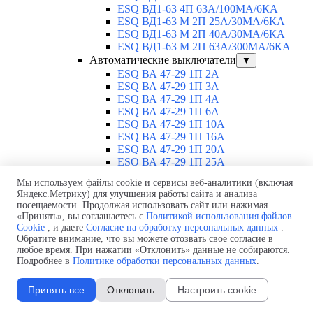
ESQ ВД1-63 4П 63А/100MA/6КА
ESQ ВД1-63 M 2П 25А/30МА/6КА
ESQ ВД1-63 M 2П 40А/30МА/6КА
ESQ ВД1-63 M 2П 63А/300МА/6КА
Автоматические выключатели
▼
ESQ ВА 47-29 1П 2А
ESQ ВА 47-29 1П 3А
ESQ ВА 47-29 1П 4А
ESQ ВА 47-29 1П 6А
ESQ ВА 47-29 1П 10А
ESQ ВА 47-29 1П 16А
ESQ ВА 47-29 1П 20А
ESQ ВА 47-29 1П 25А
ESQ ВА 47-29 1П 32А
Мы используем файлы cookie и сервисы веб-аналитики (включая
ESQ ВА 47-29 1П 40А
Яндекс.Метрику) для улучшения работы сайта и анализа
ESQ ВА 47-29 1П 50А
посещаемости. Продолжая использовать сайт или нажимая
ESQ ВА 47-29 1П 63А
«Принять», вы соглашаетесь с
Политикой использования файлов
ESQ ВА 47-29 2П 1А
Cookie
, и даете
Согласие на обработку персональных данных
.
ESQ ВА 47-29 2П 2А
Обратите внимание, что вы можете отозвать свое согласие в
ESQ ВА 47-29 2П 3А
любое время. При нажатии «Отклонить» данные не собираются.
Подробнее в
Политике обработки персональных данных
.
ESQ ВА 47-29 2П 4А
ESQ ВА 47-29 2П 6А
ESQ ВА 47-29 2П 10А
Принять все
Отклонить
Настроить cookie
ESQ ВА 47-29 2П 16А
ESQ ВА 47-29 2П 20А