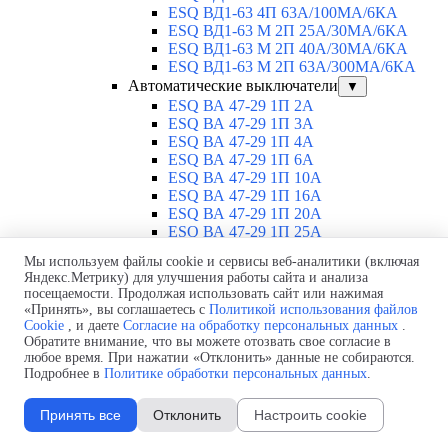
ESQ ВД1-63 4П 63А/100MA/6КА
ESQ ВД1-63 M 2П 25А/30МА/6КА
ESQ ВД1-63 M 2П 40А/30МА/6КА
ESQ ВД1-63 M 2П 63А/300МА/6КА
Автоматические выключатели
▼
ESQ ВА 47-29 1П 2А
ESQ ВА 47-29 1П 3А
ESQ ВА 47-29 1П 4А
ESQ ВА 47-29 1П 6А
ESQ ВА 47-29 1П 10А
ESQ ВА 47-29 1П 16А
ESQ ВА 47-29 1П 20А
ESQ ВА 47-29 1П 25А
ESQ ВА 47-29 1П 32А
Мы используем файлы cookie и сервисы веб-аналитики (включая
ESQ ВА 47-29 1П 40А
Яндекс.Метрику) для улучшения работы сайта и анализа
ESQ ВА 47-29 1П 50А
посещаемости. Продолжая использовать сайт или нажимая
ESQ ВА 47-29 1П 63А
«Принять», вы соглашаетесь с
Политикой использования файлов
ESQ ВА 47-29 2П 1А
Cookie
, и даете
Согласие на обработку персональных данных
.
ESQ ВА 47-29 2П 2А
Обратите внимание, что вы можете отозвать свое согласие в
ESQ ВА 47-29 2П 3А
любое время. При нажатии «Отклонить» данные не собираются.
Подробнее в
Политике обработки персональных данных
.
ESQ ВА 47-29 2П 4А
ESQ ВА 47-29 2П 6А
ESQ ВА 47-29 2П 10А
Принять все
Отклонить
Настроить cookie
ESQ ВА 47-29 2П 16А
ESQ ВА 47-29 2П 20А