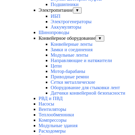
Подшипники
Электропитание
▼
ИБП
Электрогенераторы
Аккумуляторы
Шинопроводы
Конвейерное оборудование
▼
Конвейерные ленты
Замки и соединения
Модульные ленты
Направляющие и натяжители
Цепи
Мотор-барабаны
Приводные ремни
Сетки металлические
Оборудование для стыковки лент
Датчики конвейерной безопасности
РВД и ПВД
Насосы
Вентиляторы
Теплообменники
Компрессоры
Модульные здания
Расходомеры