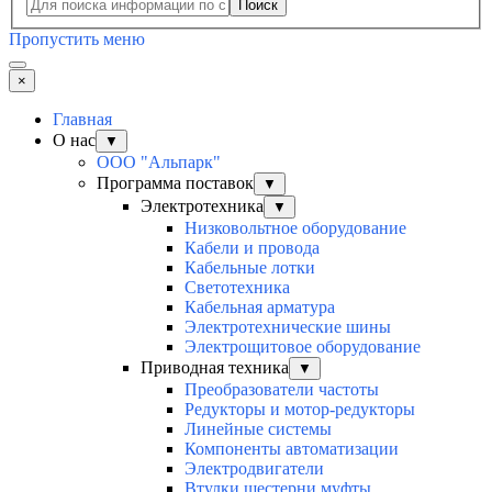
Поиск
Пропустить меню
×
Главная
О нас
▼
ООО "Альпарк"
Программа поставок
▼
Электротехника
▼
Низковольтное оборудование
Кабели и провода
Кабельные лотки
Светотехника
Кабельная арматура
Электротехнические шины
Электрощитовое оборудование
Приводная техника
▼
Преобразователи частоты
Редукторы и мотор-редукторы
Линейные системы
Компоненты автоматизации
Электродвигатели
Втулки шестерни муфты