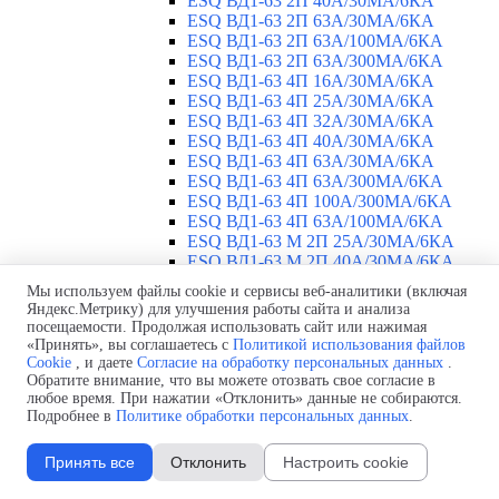
ESQ ВД1-63 2П 40А/30МА/6КА
ESQ ВД1-63 2П 63А/30МА/6КА
ESQ ВД1-63 2П 63А/100МА/6КА
ESQ ВД1-63 2П 63А/300МА/6КА
ESQ ВД1-63 4П 16А/30МА/6КА
ESQ ВД1-63 4П 25А/30МА/6КА
ESQ ВД1-63 4П 32А/30МА/6КА
ESQ ВД1-63 4П 40А/30МА/6КА
ESQ ВД1-63 4П 63А/30МА/6КА
ESQ ВД1-63 4П 63А/300МА/6КА
ESQ ВД1-63 4П 100А/300МА/6КА
ESQ ВД1-63 4П 63А/100MA/6КА
ESQ ВД1-63 M 2П 25А/30МА/6КА
ESQ ВД1-63 M 2П 40А/30МА/6КА
ESQ ВД1-63 M 2П 63А/300МА/6КА
Мы используем файлы cookie и сервисы веб-аналитики (включая
Автоматические выключатели
▼
Яндекс.Метрику) для улучшения работы сайта и анализа
ESQ ВА 47-29 1П 2А
посещаемости. Продолжая использовать сайт или нажимая
ESQ ВА 47-29 1П 3А
«Принять», вы соглашаетесь с
Политикой использования файлов
Cookie
, и даете
Согласие на обработку персональных данных
.
ESQ ВА 47-29 1П 4А
Обратите внимание, что вы можете отозвать свое согласие в
ESQ ВА 47-29 1П 6А
любое время. При нажатии «Отклонить» данные не собираются.
ESQ ВА 47-29 1П 10А
Подробнее в
Политике обработки персональных данных
.
ESQ ВА 47-29 1П 16А
ESQ ВА 47-29 1П 20А
Принять все
Отклонить
Настроить cookie
ESQ ВА 47-29 1П 25А
ESQ ВА 47-29 1П 32А