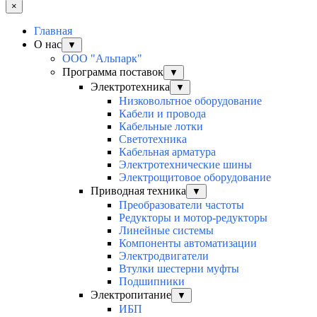
×
Главная
О нас
▼
ООО "Альпарк"
Программа поставок
▼
Электротехника
▼
Низковольтное оборудование
Кабели и провода
Кабельные лотки
Светотехника
Кабельная арматура
Электротехнические шины
Электрощитовое оборудование
Приводная техника
▼
Преобразователи частоты
Редукторы и мотор-редукторы
Линейные системы
Компоненты автоматизации
Электродвигатели
Втулки шестерни муфты
Подшипники
Электропитание
▼
ИБП