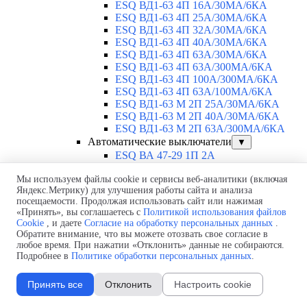
ESQ ВД1-63 4П 16А/30МА/6КА
ESQ ВД1-63 4П 25А/30МА/6КА
ESQ ВД1-63 4П 32А/30МА/6КА
ESQ ВД1-63 4П 40А/30МА/6КА
ESQ ВД1-63 4П 63А/30МА/6КА
ESQ ВД1-63 4П 63А/300МА/6КА
ESQ ВД1-63 4П 100А/300МА/6КА
ESQ ВД1-63 4П 63А/100MA/6КА
ESQ ВД1-63 M 2П 25А/30МА/6КА
ESQ ВД1-63 M 2П 40А/30МА/6КА
ESQ ВД1-63 M 2П 63А/300МА/6КА
Автоматические выключатели
▼
ESQ ВА 47-29 1П 2А
ESQ ВА 47-29 1П 3А
Мы используем файлы cookie и сервисы веб-аналитики (включая
ESQ ВА 47-29 1П 4А
Яндекс.Метрику) для улучшения работы сайта и анализа
ESQ ВА 47-29 1П 6А
посещаемости. Продолжая использовать сайт или нажимая
ESQ ВА 47-29 1П 10А
«Принять», вы соглашаетесь с
Политикой использования файлов
ESQ ВА 47-29 1П 16А
Cookie
, и даете
Согласие на обработку персональных данных
.
ESQ ВА 47-29 1П 20А
Обратите внимание, что вы можете отозвать свое согласие в
ESQ ВА 47-29 1П 25А
любое время. При нажатии «Отклонить» данные не собираются.
ESQ ВА 47-29 1П 32А
Подробнее в
Политике обработки персональных данных
.
ESQ ВА 47-29 1П 40А
ESQ ВА 47-29 1П 50А
Принять все
Отклонить
Настроить cookie
ESQ ВА 47-29 1П 63А
ESQ ВА 47-29 2П 1А